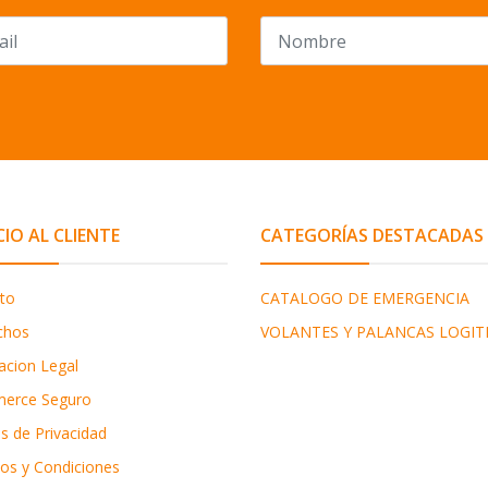
CIO AL CLIENTE
CATEGORÍAS DESTACADAS
to
CATALOGO DE EMERGENCIA
chos
VOLANTES Y PALANCAS LOGIT
acion Legal
erce Seguro
as de Privacidad
os y Condiciones