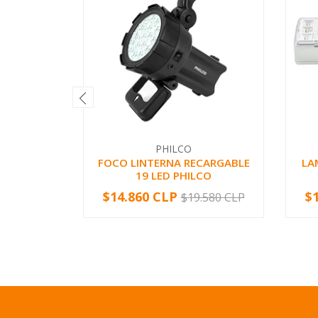
PHILCO
FOCO LINTERNA RECARGABLE
LA
19 LED PHILCO
$14.860 CLP
$
$19.580 CLP
-
+
-