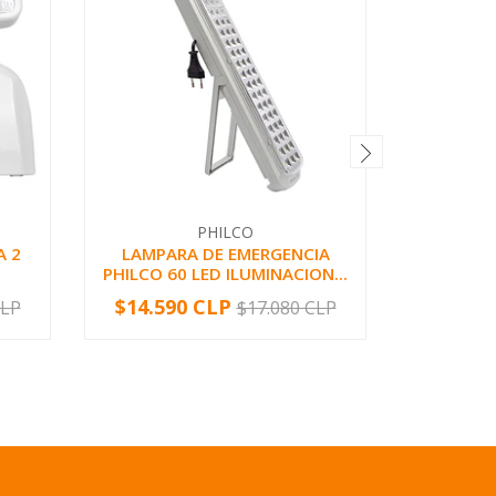
PHILCO
A 2
LAMPARA DE EMERGENCIA
LAMPA
PHILCO 60 LED ILUMINACION...
AT60 2
$14.590 CLP
$13.97
CLP
$17.080 CLP
-
+
-