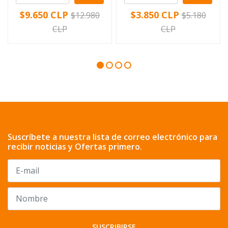
$9.650 CLP
$3.850 CLP
$12.980
$5.180
CLP
CLP
Suscríbete a nuestra lista de correo electrónico para
recibir noticias y Ofertas primero.
SUSCRIBIRSE