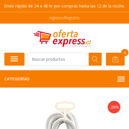
Envío rápido de 24 a 48 hr por compras hasta las 12 de la noche.
Ingreso/Registro
0
CATEGORÍAS
-26%