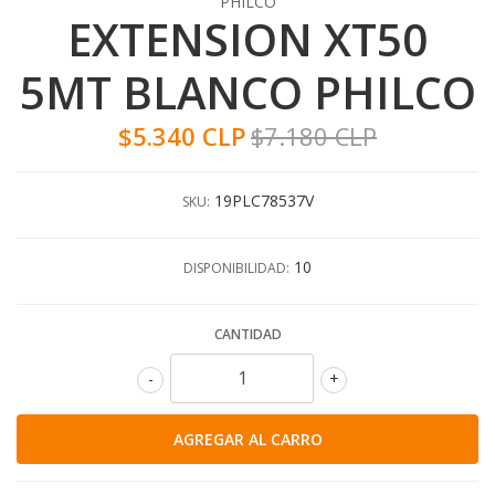
PHILCO
EXTENSION XT50
5MT BLANCO PHILCO
$5.340 CLP
$7.180 CLP
19PLC78537V
SKU:
10
DISPONIBILIDAD:
CANTIDAD
-
+