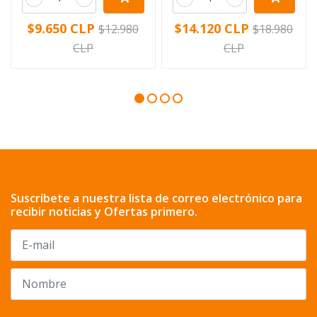
$9.650 CLP
$14.120 CLP
$12.980
$18.980
CLP
CLP
Suscríbete a nuestra lista de correo electrónico para
recibir noticias y Ofertas primero.