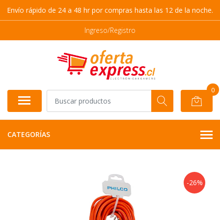
Envío rápido de 24 a 48 hr por compras hasta las 12 de la noche.
Ingreso/Registro
0
CATEGORÍAS
-26%