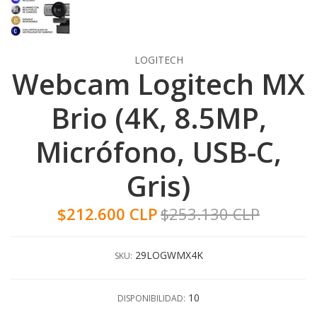
LOGITECH
Webcam Logitech MX
Brio (4K, 8.5MP,
Micrófono, USB-C,
Gris)
$212.600 CLP
$253.130 CLP
29LOGWMX4K
SKU:
10
DISPONIBILIDAD: