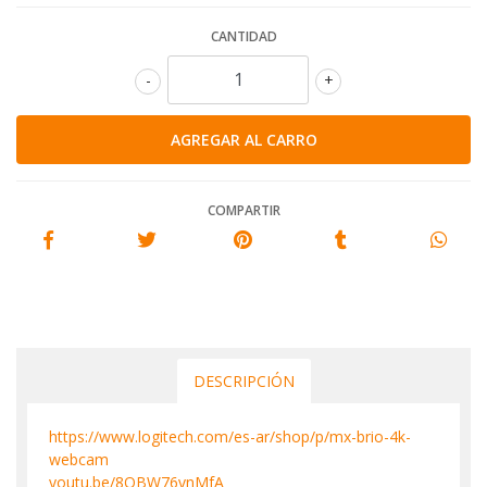
CANTIDAD
-
+
COMPARTIR
DESCRIPCIÓN
https://www.logitech.com/es-ar/shop/p/mx-brio-4k-
webcam
youtu.be/8OBW76vnMfA