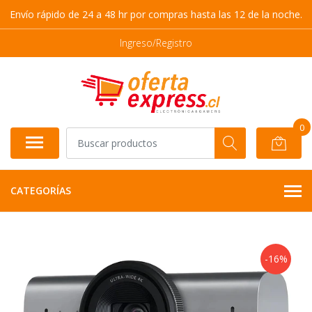
Envío rápido de 24 a 48 hr por compras hasta las 12 de la noche.
Ingreso/Registro
0
CATEGORÍAS
-16%