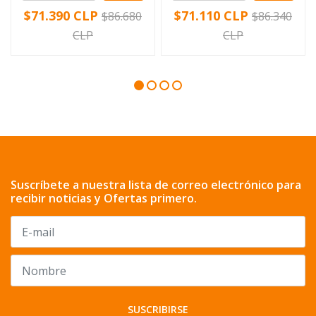
$71.390 CLP
$71.110 CLP
$86.680
$86.340
CLP
CLP
Suscríbete a nuestra lista de correo electrónico para
recibir noticias y Ofertas primero.
SUSCRIBIRSE