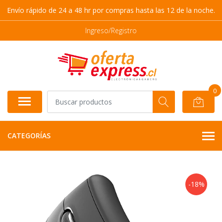
Envío rápido de 24 a 48 hr por compras hasta las 12 de la noche.
Ingreso/Registro
0
CATEGORÍAS
-18%