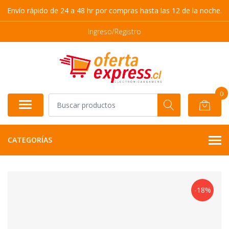
Envío rápido de 24 a 48 hr por compras hasta las 12 de la noche.
Ingreso/Registro
0
CATEGORÍAS
-18%