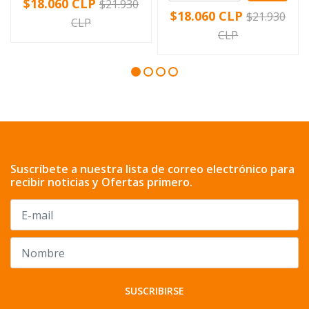
$18.060 CLP
$21.930
$18.060 CLP
$21.930
CLP
CLP
Suscríbete a nuestra lista de correo electrónico para
recibir noticias y Ofertas primero.
SUSCRIBIRSE