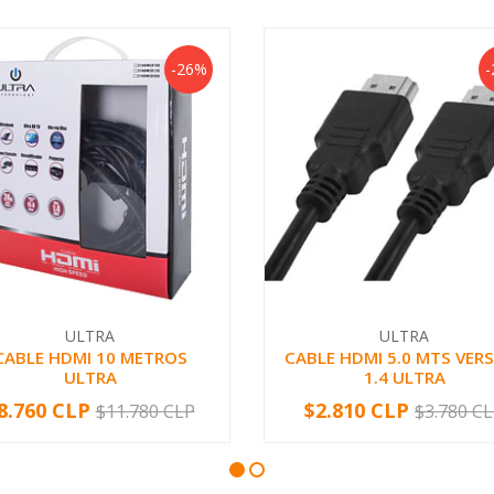
-26%
-
ULTRA
ULTRA
CABLE HDMI 10 METROS
CABLE HDMI 5.0 MTS VER
ULTRA
1.4 ULTRA
8.760 CLP
$2.810 CLP
$11.780 CLP
$3.780 C
+
-
+