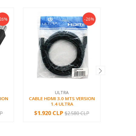
26%
-26%
ULTRA
SION
CABLE HDMI 3.0 MTS VERSION
PRESEN
1.4 ULTRA
RE
$1.920 CLP
$11.89
LP
$2.580 CLP
-
+
-