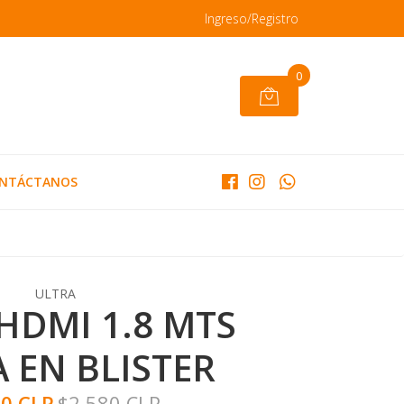
Ingreso/Registro
0
NTÁCTANOS
ULTRA
HDMI 1.8 MTS
 EN BLISTER
20 CLP
$2.580 CLP