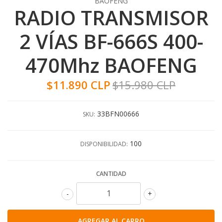
BAOFENG
RADIO TRANSMISOR
2 VÍAS BF-666S 400-
470Mhz BAOFENG
$11.890 CLP
$15.980 CLP
33BFN00666
SKU:
100
DISPONIBILIDAD:
CANTIDAD
-
+