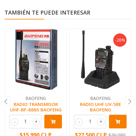
TAMBIÉN TE PUEDE INTERESAR
-26%
BAOFENG
BAOFENG
RADIO TRANSMISOR
RADIO UHF UV-5RE
UHF-BF-888S BAOFENG
BAOFENG
-
+
-
+
$15.990 CLP
$27.500 CLP
$36.980