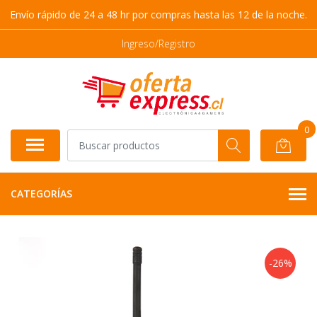
Envío rápido de 24 a 48 hr por compras hasta las 12 de la noche.
Ingreso/Registro
0
CATEGORÍAS
-26%