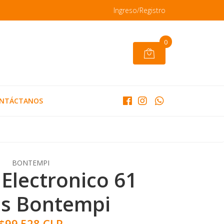
Ingreso/Registro
0
NTÁCTANOS
BONTEMPI
Electronico 61
as Bontempi
$99.528 CLP