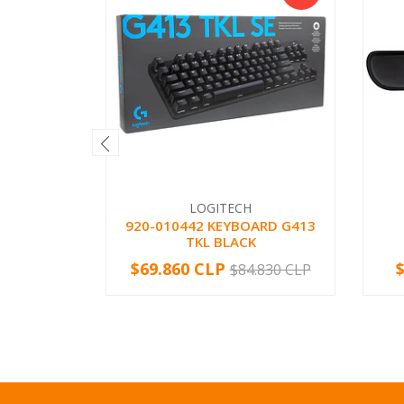
LOGITECH
920-010442 KEYBOARD G413
TKL BLACK
$69.860 CLP
$84.830 CLP
-
+
-