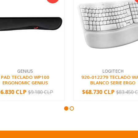
GENIUS
LOGITECH
PAD TECLADO WP100
920-012279 TECLADO W
ERGONOMIC GENIUS
BLANCO SERIE ERGO
$6.830 CLP
$68.730 CLP
$9.180 CLP
$83.450 
+
-
+