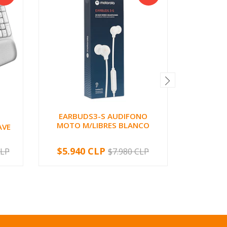
EARBUDS3-S AUDIFONO
MOTO M/LIBRES BLANCO
AVE
Pack De 
Pulga
$5.940 CLP
$
CLP
$7.980 CLP
-
+
-