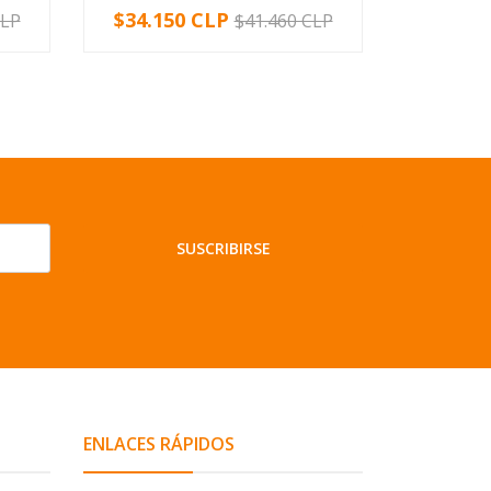
$34.150 CLP
$9.10
CLP
$41.460 CLP
-
+
-
SUSCRIBIRSE
ENLACES RÁPIDOS