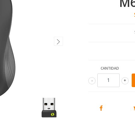
M6
CANTIDAD
-
+