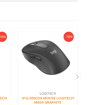
18%
-18%
LOGITECH
TECH
910-006250 MOUSE LOGITECH
910-0
M650 GRAPHITE
WH