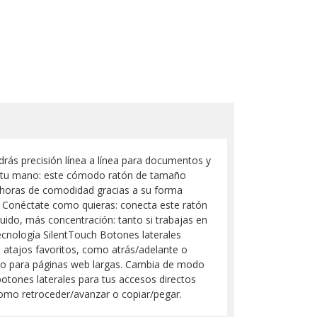
rás precisión línea a línea para documentos y
a tu mano: este cómodo ratón de tamaño
 horas de comodidad gracias a su forma
o Conéctate como quieras: conecta este ratón
ido, más concentración: tanto si trabajas en
tecnología SilentTouch Botones laterales
 atajos favoritos, como atrás/adelante o
o para páginas web largas. Cambia de modo
nes laterales para tus accesos directos
como retroceder/avanzar o copiar/pegar.