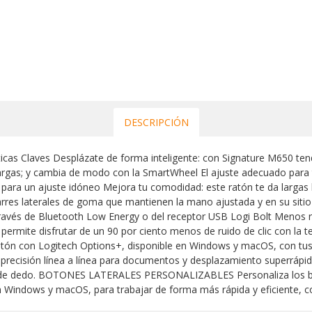
DESCRIPCIÓN
icas Claves Desplázate de forma inteligente: con Signature M650 tend
argas; y cambia de modo con la SmartWheel El ajuste adecuado par
para un ajuste idóneo Mejora tu comodidad: este ratón te da largas
arres laterales de goma que mantienen la mano ajustada y en su siti
ravés de Bluetooth Low Energy o del receptor USB Logi Bolt Menos ru
 permite disfrutar de un 90 por ciento menos de ruido de clic con la 
ratón con Logitech Options+, disponible en Windows y macOS, con tus
cisión línea a línea para documentos y desplazamiento superrápid
de dedo. BOTONES LATERALES PERSONALIZABLES Personaliza los boto
en Windows y macOS, para trabajar de forma más rápida y eficiente, 