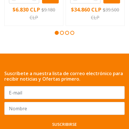
$6.830 CLP
$34.860 CLP
$9.180
$39.500
CLP
CLP
Suscríbete a nuestra lista de correo electrónico para
recibir noticias y Ofertas primero.
SUSCRIBIRSE