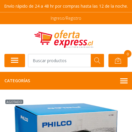
Envío rápido de 24 a 48 hr por compras hasta las 12 de la noche.
Ingreso/Registro
0
CATEGORÍAS
AGOTADO