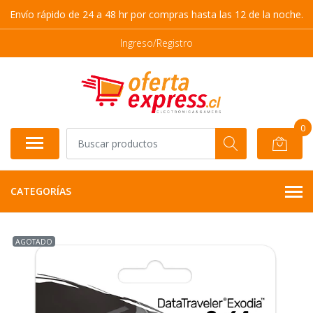
Envío rápido de 24 a 48 hr por compras hasta las 12 de la noche.
Ingreso/Registro
0
CATEGORÍAS
AGOTADO