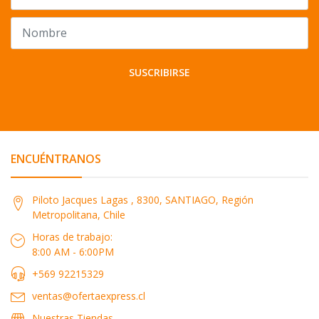
SUSCRIBIRSE
ENCUÉNTRANOS
Piloto Jacques Lagas , 8300, SANTIAGO, Región
Metropolitana, Chile
Horas de trabajo:
8:00 AM - 6:00PM
+569 92215329
ventas@ofertaexpress.cl
Nuestras Tiendas