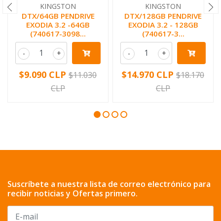
KINGSTON
KINGSTON
DTX/64GB PENDRIVE
DTX/128GB PENDRIVE
EXODIA 3.2 -64GB
EXODIA 3.2 - 128GB
(740617-3098...
(740617-3...
-
+
-
+
$9.090 CLP
$14.970 CLP
$11.030
$18.170
CLP
CLP
Suscríbete a nuestra lista de correo electrónico para
recibir noticias y Ofertas primero.