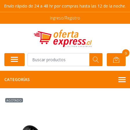
Envío rápido de 24 a 48 hr por compras hasta las 12 de la noche.
Ingreso/Registro
0
CATEGORÍAS
AGOTADO