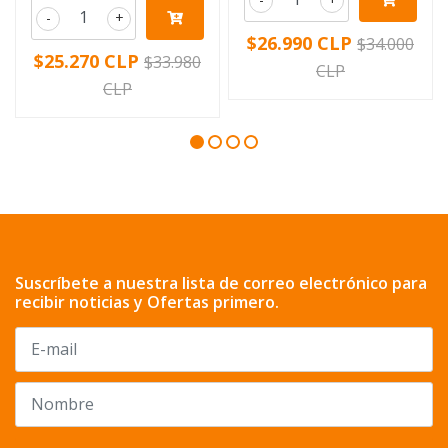
-
+
$26.990 CLP
$34.000
$25.270 CLP
$33.980
CLP
CLP
Suscríbete a nuestra lista de correo electrónico para
recibir noticias y Ofertas primero.