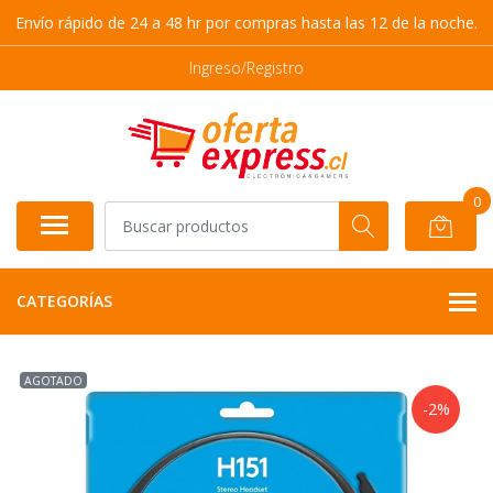
Envío rápido de 24 a 48 hr por compras hasta las 12 de la noche.
Ingreso/Registro
0
CATEGORÍAS
AGOTADO
-2%