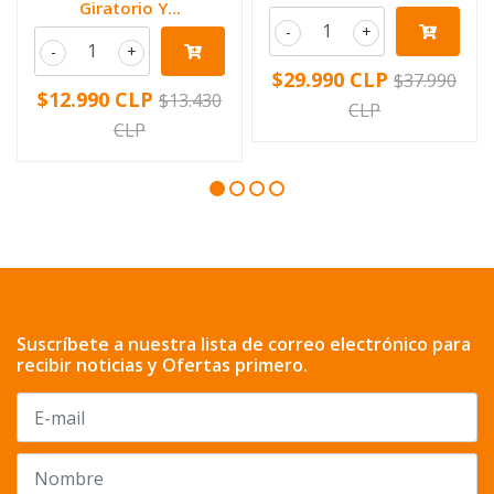
Giratorio Y...
-
+
-
+
$29.990 CLP
$37.990
$12.990 CLP
$13.430
CLP
CLP
Suscríbete a nuestra lista de correo electrónico para
recibir noticias y Ofertas primero.