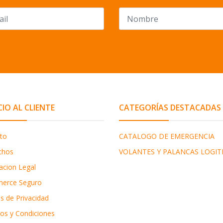
CIO AL CLIENTE
CATEGORÍAS DESTACADAS
to
CATALOGO DE EMERGENCIA
chos
VOLANTES Y PALANCAS LOGIT
acion Legal
erce Seguro
as de Privacidad
os y Condiciones