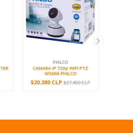
PHILCO
STER
CAMARA IP 720p WIFI PTZ
MICRÓF
W3860 PHILCO
VHF KAR
$20.380 CLP
$29.01
$27.400 CLP
-
+
-