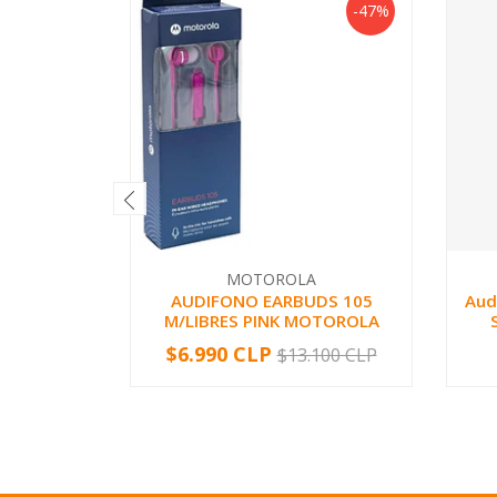
-47%
MOTOROLA
AUDIFONO EARBUDS 105
Aud
M/LIBRES PINK MOTOROLA
$6.990 CLP
$13.100 CLP
-
+
-