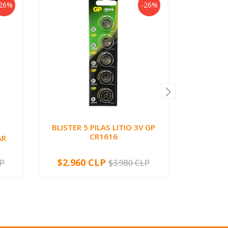
26%
-26%
BLISTER 5 PILAS LITIO 3V GP
PATCH 
CR1616
AR
$2.960 CLP
$3.70
LP
$3.980 CLP
-
+
-