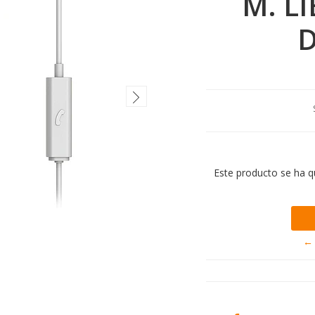
M. L
Este producto se ha q
← 