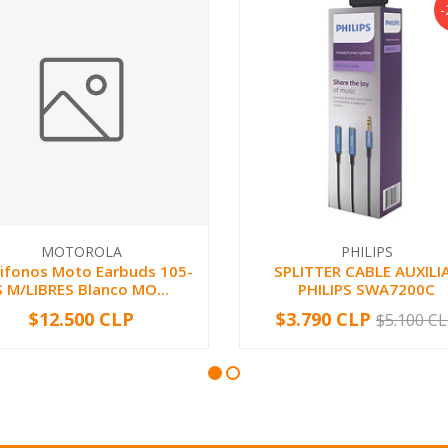
-
MOTOROLA
PHILIPS
ifonos Moto Earbuds 105-
SPLITTER CABLE AUXILI
S M/LIBRES Blanco MO...
PHILIPS SWA7200C
$12.500 CLP
$3.790 CLP
$5.100 C
+
-
+