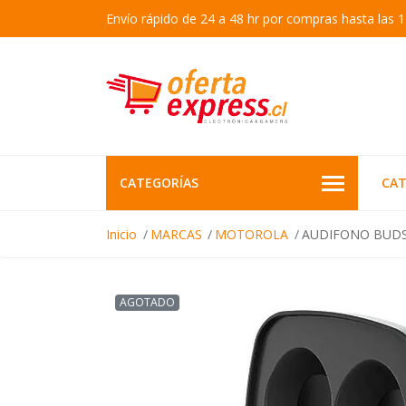
Envío rápido de 24 a 48 hr por compras hasta las 1
CATEGORÍAS
CAT
Inicio
MARCAS
MOTOROLA
AUDIFONO BUDS
AGOTADO