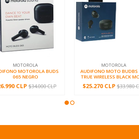
MOTOROLA
MOTOROLA
DIFONO MOTOROLA BUDS
AUDIFONO MOTO BUDBS 
065 NEGRO
TRUE WIRELESS BLACK MO
26.990 CLP
$25.270 CLP
$34.000 CLP
$33.980 
+
-
+