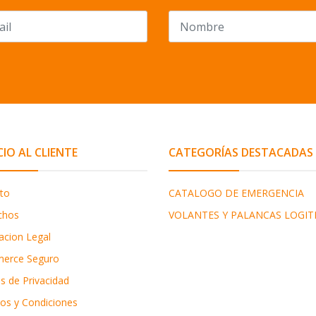
CIO AL CLIENTE
CATEGORÍAS DESTACADAS
to
CATALOGO DE EMERGENCIA
chos
VOLANTES Y PALANCAS LOGIT
acion Legal
erce Seguro
as de Privacidad
os y Condiciones