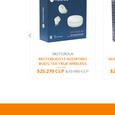
MOTOROLA
MOTOBUDS15 AUDIFONO
AU
BUDS 150 TRUE WIRELESS
WHIT...
$25.270 CLP
$
$33.980 CLP
-
+
-