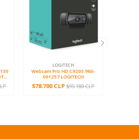
LOGITECH
150
Webcam Pro HD C920S 960-
LARGE P
T...
001257 LOGITECH
$78.700 CLP
$5.49
CLP
$95.180 CLP
-
+
-