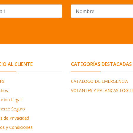
CIO AL CLIENTE
CATEGORÍAS DESTACADAS
to
CATALOGO DE EMERGENCIA
chos
VOLANTES Y PALANCAS LOGIT
acion Legal
erce Seguro
as de Privacidad
os y Condiciones