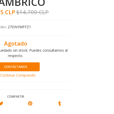
AMBRICO
65 CLP
$14.700 CLP
27DNYMFFZ1
SKU:
Agotado
uedado sin stock. Puedes consultarnos al
respecto.
CONTÁCTANOS
Continue Comprando
COMPARTIR