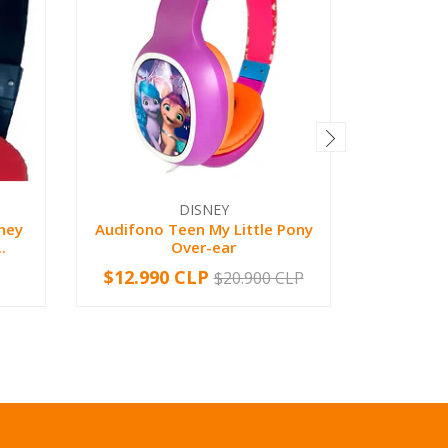
DISNEY
ney
Audifono Teen My Little Pony
AUDIFON
.
Over-ear
LIBRE
$12.990 CLP
$5.19
$20.900 CLP
-
+
-