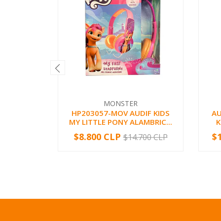
MONSTER
HP203057-MOV AUDIF KIDS
A
MY LITTLE PONY ALAMBRIC...
K
$8.800 CLP
$
$14.700 CLP
-
+
-