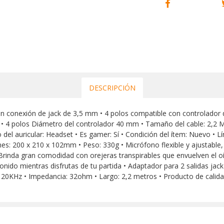
DESCRIPCIÓN
 conexión de jack de 3,5 mm • 4 polos compatible con controlador 
• 4 polos Diámetro del controlador 40 mm • Tamaño del cable: 2,2 Me
del auricular: Headset • Es gamer: Sí • Condición del ítem: Nuevo •
es: 200 x 210 x 102mm • Peso: 330g • Micrófono flexible y ajustable,
 Brinda gran comodidad con orejeras transpirables que envuelven el o
e sonido mientras disfrutas de tu partida • Adaptador para 2 salidas ja
- 20KHz • Impedancia: 32ohm • Largo: 2,2 metros • Producto de cali