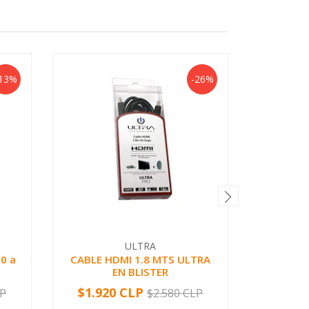
13%
-26%
ULTRA
0 a
CABLE HDMI 1.8 MTS ULTRA
956-0
EN BLISTER
STUDI
$1.920 CLP
$8.95
LP
$2.580 CLP
-
+
-