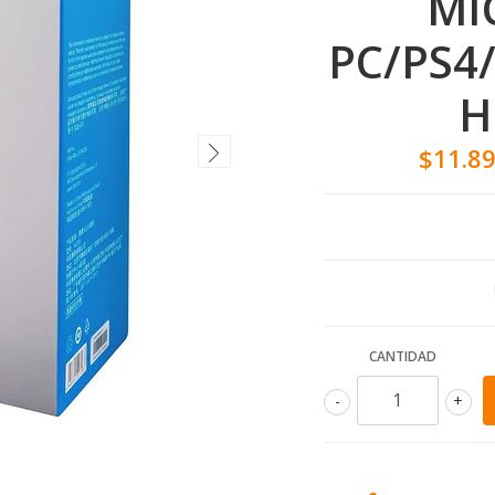
MI
PC/PS4
H
$11.8
CANTIDAD
-
+