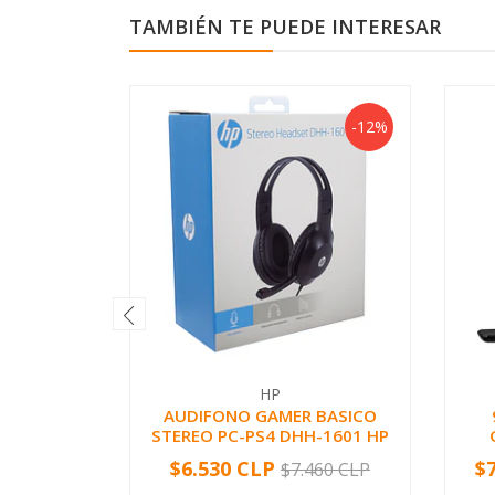
TAMBIÉN TE PUEDE INTERESAR
-12%
HP
AUDIFONO GAMER BASICO
STEREO PC-PS4 DHH-1601 HP
$6.530 CLP
$
$7.460 CLP
-
+
-