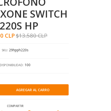
CROFONO
/XONE SWITCH
220S HP
90 CLP
$13.580 CLP
29hpph220s
SKU:
100
DISPONIBILIDAD:
COMPARTIR