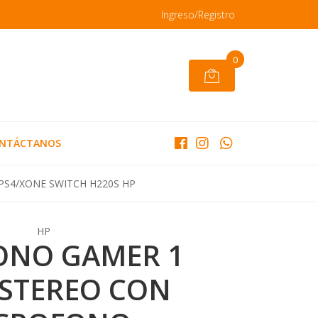
Ingreso/Registro
0
NTÁCTANOS
S4/XONE SWITCH H220S HP
HP
ONO GAMER 1
 STEREO CON