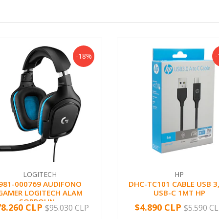
-18%
-
LOGITECH
HP
981-000769 AUDIFONO
DHC-TC101 CABLE USB 3,
GAMER LOGITECH ALAM
USB-C 1MT HP
SORROUN...
78.260 CLP
$4.890 CLP
$95.030 CLP
$5.590 C
+
-
+