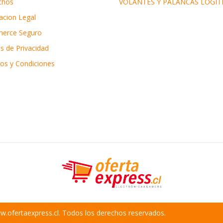
chos
VOLANTES Y PALANCAS LOGIT
acion Legal
erce Seguro
as de Privacidad
os y Condiciones
.ofertaexpress.cl. Todos los derechos reservados.
Desarrollado por