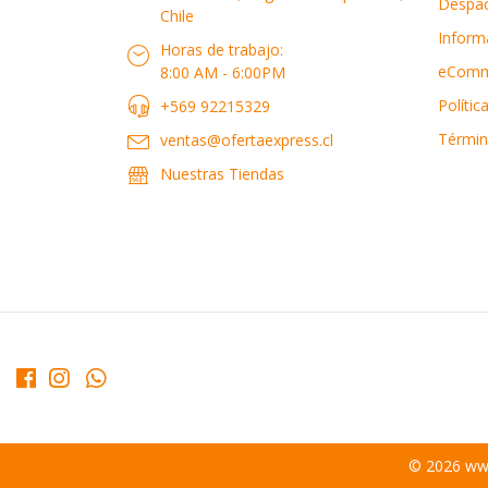
Despa
Chile
Inform
Horas de trabajo:
eComm
8:00 AM - 6:00PM
Polític
+569 92215329
Términ
ventas@ofertaexpress.cl
Nuestras Tiendas
© 2026 www