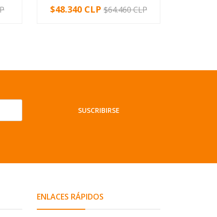
$48.340 CLP
$14.73
LP
$64.460 CLP
-
+
-
SUSCRIBIRSE
ENLACES RÁPIDOS