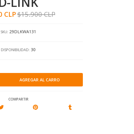
D-LINK
0 CLP
$15.900 CLP
29DLKWA131
SKU:
30
DISPONIBILIDAD:
COMPARTIR