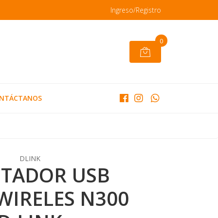
Ingreso/Registro
0
NTÁCTANOS
DLINK
TADOR USB
WIRELES N300