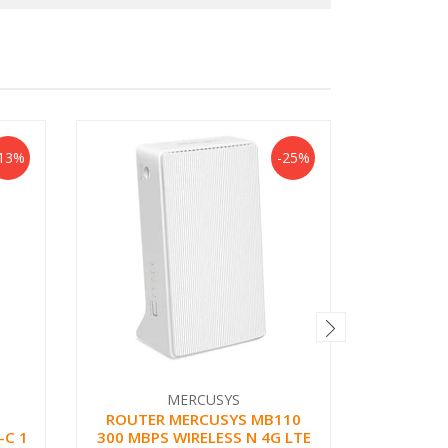
13%
-25%
MERCUSYS
ROUTER MERCUSYS MB110
REPET
-C 1
300 MBPS WIRELESS N 4G LTE
30