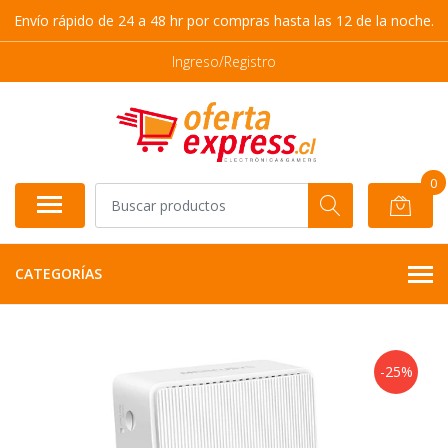
Envío rápido de 24 a 48 hr por compras hasta las 12 de la noche.
Ingreso/Registro
0
CATEGORÍAS
-25%