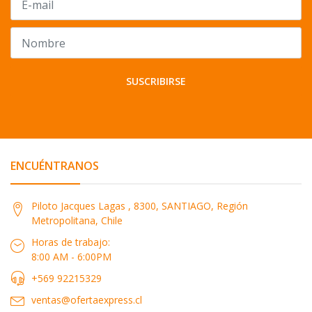
SUSCRIBIRSE
ENCUÉNTRANOS
Piloto Jacques Lagas , 8300, SANTIAGO, Región
Metropolitana, Chile
Horas de trabajo:
8:00 AM - 6:00PM
+569 92215329
ventas@ofertaexpress.cl