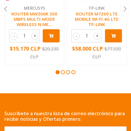
MERCUSYS
TP-LINK
ROUTER MW306R 300
ROUTER M7200 LTE
MBPS MULTI-MODE
MOBILE WI-FI 4G LTE
WIRELESS N ME...
TP-LINK
-
+
-
+
$15.170 CLP
$58.000 CLP
$20.230
$77.330
CLP
CLP
Suscríbete a nuestra lista de correo electrónico para
recibir noticias y Ofertas primero.