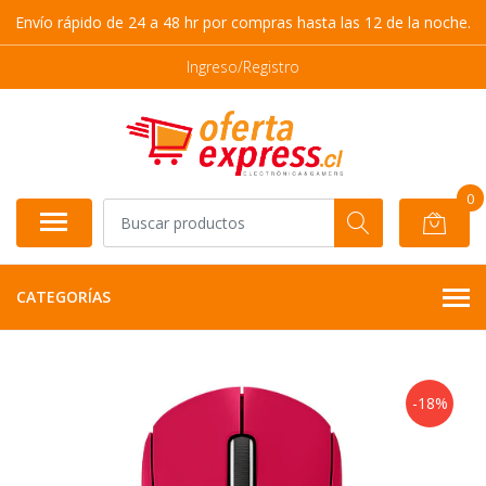
Envío rápido de 24 a 48 hr por compras hasta las 12 de la noche.
Ingreso/Registro
0
CATEGORÍAS
-18%