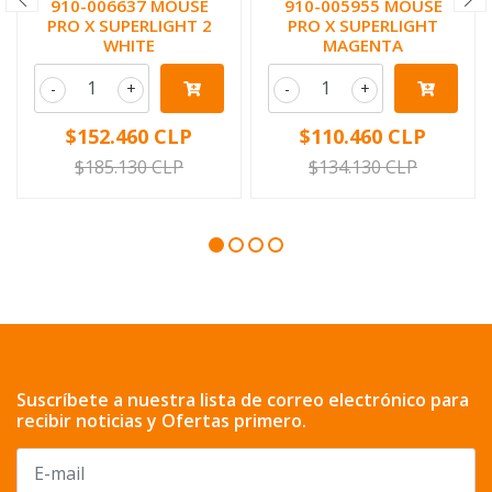
910-006637 MOUSE
910-005955 MOUSE
PRO X SUPERLIGHT 2
PRO X SUPERLIGHT
WHITE
MAGENTA
-
+
-
+
$152.460 CLP
$110.460 CLP
$185.130 CLP
$134.130 CLP
Suscríbete a nuestra lista de correo electrónico para
recibir noticias y Ofertas primero.