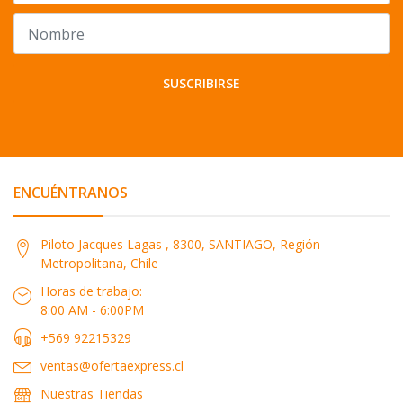
SUSCRIBIRSE
ENCUÉNTRANOS
Piloto Jacques Lagas , 8300, SANTIAGO, Región
Metropolitana, Chile
Horas de trabajo:
8:00 AM - 6:00PM
+569 92215329
ventas@ofertaexpress.cl
Nuestras Tiendas