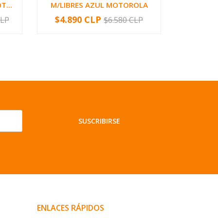
T...
M/LIBRES AZUL MOTOROLA
$4.890 CLP
$4.83
CLP
$6.580 CLP
-
+
-
SUSCRIBIRSE
ENLACES RÁPIDOS