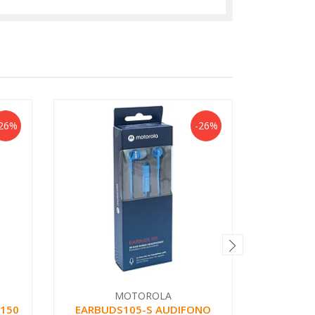
26%
-26%
MOTOROLA
150
EARBUDS105-S AUDIFONO
VENTI