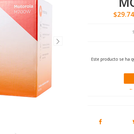
M
$29.7
Este producto se ha q
← 