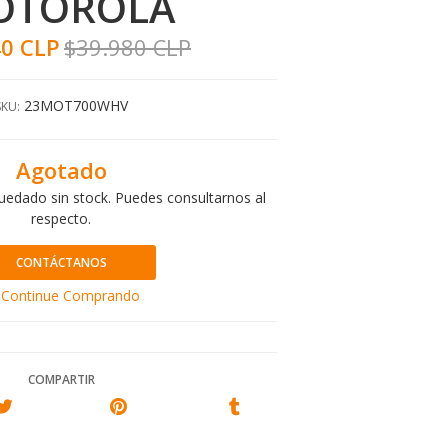
OTOROLA
40 CLP
$39.980 CLP
23MOT700WHV
SKU:
Agotado
uedado sin stock. Puedes consultarnos al
respecto.
CONTÁCTANOS
Continue Comprando
COMPARTIR