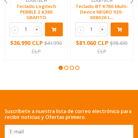
LOGITECH
LOGITECH
Teclado Logitech
Teclado BT K780 Multi-
PEBBLE 2 K380
Device NEGRO 920-
GRAFITO
008026 L...
-
+
-
+
$36.990 CLP
$81.060 CLP
$41.990
$98.430
CLP
CLP
Suscríbete a nuestra lista de correo electrónico para
recibir noticias y Ofertas primero.