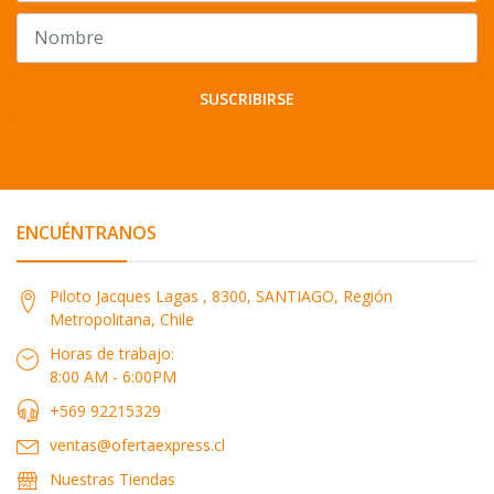
SUSCRIBIRSE
ENCUÉNTRANOS
Piloto Jacques Lagas , 8300, SANTIAGO, Región
Metropolitana, Chile
Horas de trabajo:
8:00 AM - 6:00PM
+569 92215329
ventas@ofertaexpress.cl
Nuestras Tiendas