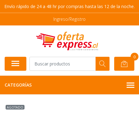
Envío rápido de 24 a 48 hr por compras hasta las 12 de la noche.
Ingreso/Registro
0
CATEGORÍAS
AGOTADO