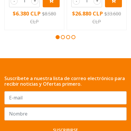
-
+
-
+
$6.380 CLP
$26.880 CLP
$8.580
$33.600
CLP
CLP
Suscríbete a nuestra lista de correo electrónico para
recibir noticias y Ofertas primero.
SUSCRIBIRSE