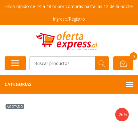
Envío rápido de 24 a 48 hr por compras hasta las 12 de la noche.
Ingreso/Registro
0
CATEGORÍAS
AGOTADO
-26%