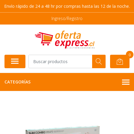
Envío rápido de 24 a 48 hr por compras hasta las 12 de la noche.
Ingreso/Registro
0
CATEGORÍAS