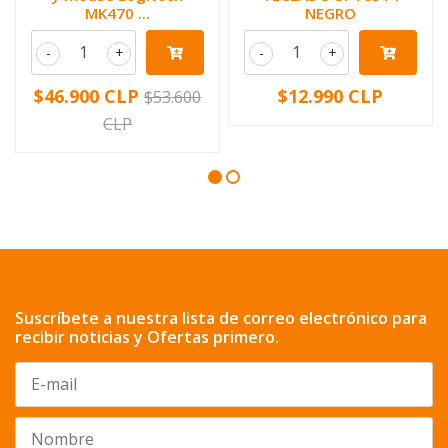
MK470 ...
NEGRO
-
+
-
+
$46.900 CLP
$12.990 CLP
$53.600
CLP
Suscríbete a nuestra lista de correo electrónico para
recibir noticias y Ofertas primero.