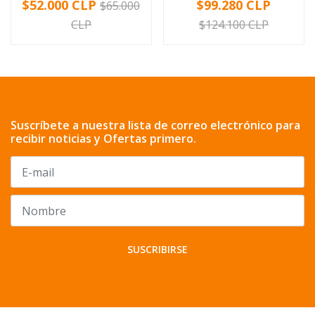
$52.000 CLP
$99.280 CLP
$65.000
CLP
$124.100 CLP
Suscríbete a nuestra lista de correo electrónico para
recibir noticias y Ofertas primero.
SUSCRIBIRSE