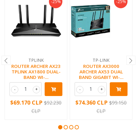
-25%
-25%
TPLINK
TP-LINK
ROUTER ARCHER AX23
ROUTER AX3000
TPLINK AX1800 DUAL-
ARCHER AX53 DUAL
BAND WI-...
BAND GIGABIT WI-...
-
+
-
+
$69.170 CLP
$74.360 CLP
$92.230
$99.150
CLP
CLP