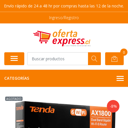
Envío rápido de 24 a 48 hr por compras hasta las 12 de la noche.
Ingreso/Registro
0
CATEGORÍAS
AGOTADO
-8%