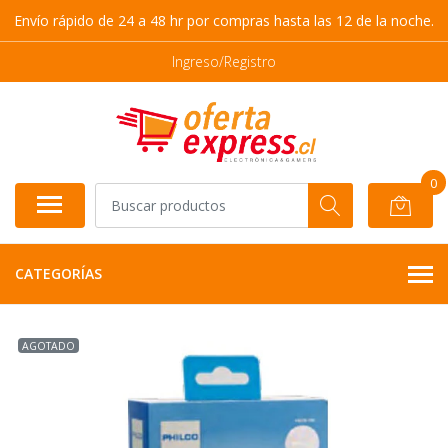
Envío rápido de 24 a 48 hr por compras hasta las 12 de la noche.
Ingreso/Registro
0
CATEGORÍAS
AGOTADO