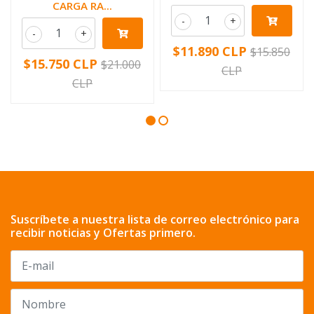
CARGA RA...
-
+
-
+
$11.890 CLP
$15.850
$15.750 CLP
$21.000
CLP
CLP
Suscríbete a nuestra lista de correo electrónico para
recibir noticias y Ofertas primero.