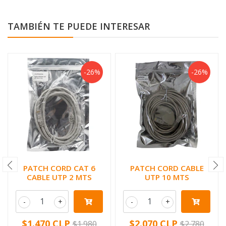
TAMBIÉN TE PUEDE INTERESAR
-26%
-26%
PATCH CORD CAT 6
PATCH CORD CABLE
CABLE UTP 2 MTS
UTP 10 MTS
-
+
-
+
$1.470 CLP
$2.070 CLP
$1.980
$2.780