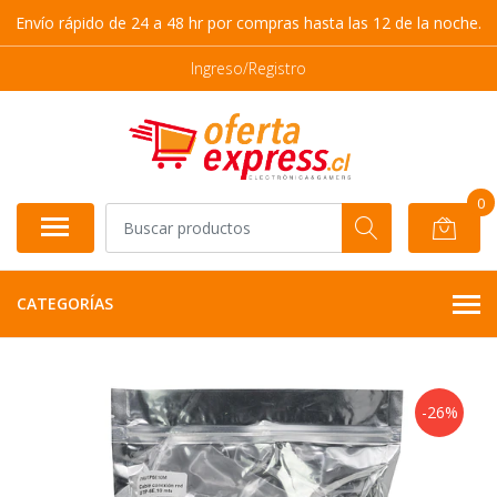
Envío rápido de 24 a 48 hr por compras hasta las 12 de la noche.
Ingreso/Registro
0
CATEGORÍAS
-26%