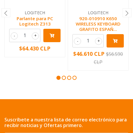
LOGITECH
LOGITECH
Parlante para PC
920-010910 K650
Logitech Z313
WIRELESS KEYBOARD
GRAFITO ESPAÑ...
-
+
-
+
$64.430 CLP
$46.610 CLP
$56.590
CLP
Suscríbete a nuestra lista de correo electrónico para
recibir noticias y Ofertas primero.