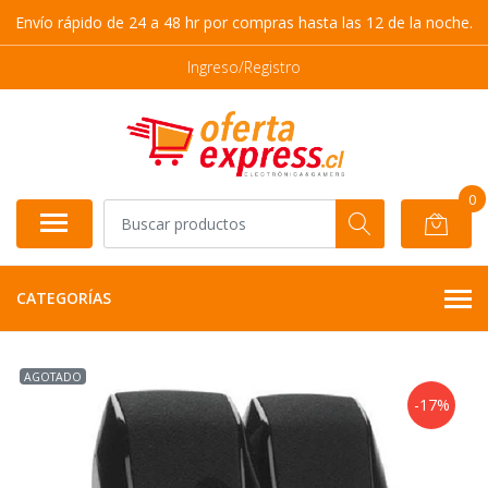
Envío rápido de 24 a 48 hr por compras hasta las 12 de la noche.
Ingreso/Registro
0
CATEGORÍAS
AGOTADO
-17%