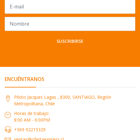
SUSCRIBIRSE
ENCUÉNTRANOS
Piloto Jacques Lagas , 8300, SANTIAGO, Región
Metropolitana, Chile
Horas de trabajo:
8:00 AM - 6:00PM
+569 92215329
ventas@ofertaexpress.cl