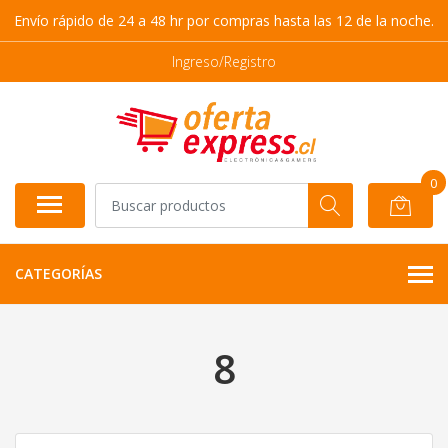
Envío rápido de 24 a 48 hr por compras hasta las 12 de la noche.
Ingreso/Registro
0
CATEGORÍAS
8