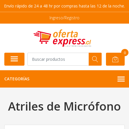
Envío rápido de 24 a 48 hr por compras hasta las 12 de la noche.
Ingreso/Registro
0
CATEGORÍAS
Atriles de Micrófono