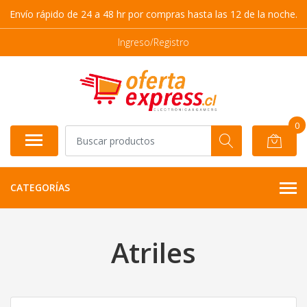
Envío rápido de 24 a 48 hr por compras hasta las 12 de la noche.
Ingreso/Registro
0
CATEGORÍAS
Atriles