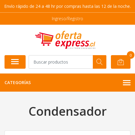
Envío rápido de 24 a 48 hr por compras hasta las 12 de la noche.
Ingreso/Registro
0
CATEGORÍAS
Condensador