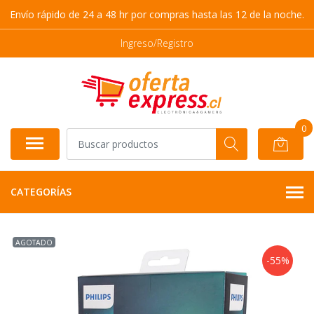
Envío rápido de 24 a 48 hr por compras hasta las 12 de la noche.
Ingreso/Registro
0
CATEGORÍAS
AGOTADO
-55%