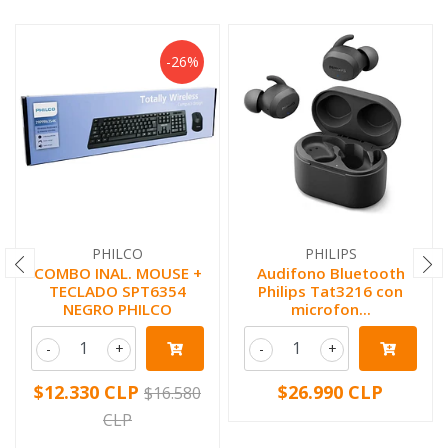
-26%
PHILCO
PHILIPS
COMBO INAL. MOUSE +
Audifono Bluetooth
TECLADO SPT6354
Philips Tat3216 con
NEGRO PHILCO
microfon...
-
+
-
+
$12.330 CLP
$26.990 CLP
$16.580
CLP