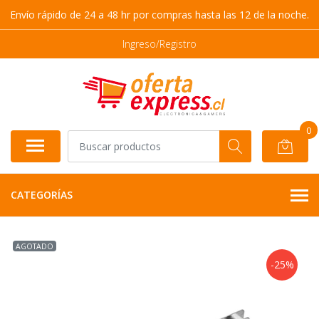
Envío rápido de 24 a 48 hr por compras hasta las 12 de la noche.
Ingreso/Registro
0
CATEGORÍAS
AGOTADO
-25%