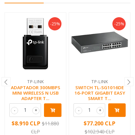
-25%
-25%
TP-LINK
TP-LINK
ADAPTADOR 300MBPS
SWITCH TL-SG1016DE
MINI WIRELESS N USB
16-PORT GIGABIT EASY
ADAPTER T...
SMART T...
-
+
-
+
$8.910 CLP
$77.200 CLP
$11.880
CLP
$102.940 CLP