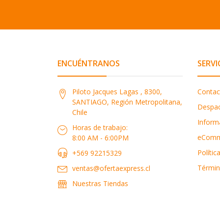
ENCUÉNTRANOS
SERVI
Piloto Jacques Lagas , 8300,
Contac
SANTIAGO, Región Metropolitana,
Despa
Chile
Inform
Horas de trabajo:
eComm
8:00 AM - 6:00PM
Polític
+569 92215329
Términ
ventas@ofertaexpress.cl
Nuestras Tiendas