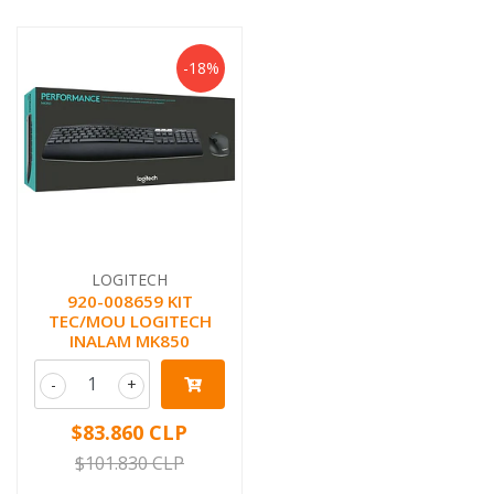
-18%
LOGITECH
920-008659 KIT
TEC/MOU LOGITECH
INALAM MK850
-
+
$83.860 CLP
$101.830 CLP