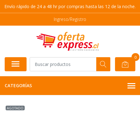
Envío rápido de 24 a 48 hr por compras hasta las 12 de la noche.
Ingreso/Registro
0
CATEGORÍAS
AGOTADO