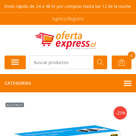
Envío rápido de 24 a 48 hr por compras hasta las 12 de la noche.
Ingreso/Registro
0
CATEGORÍAS
AGOTADO
-25%