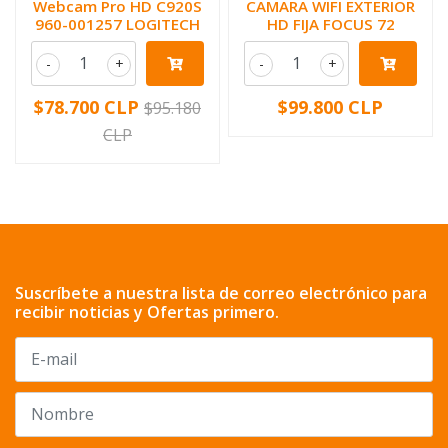
Webcam Pro HD C920S
CAMARA WIFI EXTERIOR
960-001257 LOGITECH
HD FIJA FOCUS 72
-
+
-
+
$78.700 CLP
$99.800 CLP
$95.180
CLP
Suscríbete a nuestra lista de correo electrónico para
recibir noticias y Ofertas primero.