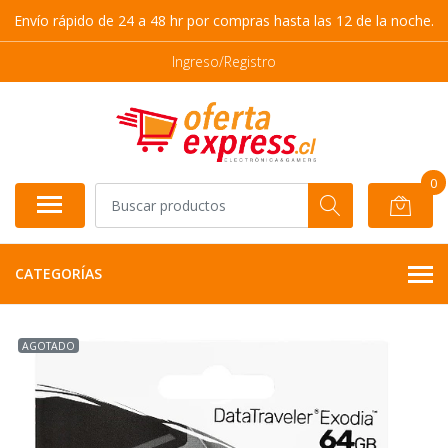
Envío rápido de 24 a 48 hr por compras hasta las 12 de la noche.
Ingreso/Registro
0
CATEGORÍAS
AGOTADO