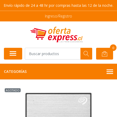
Envío rápido de 24 a 48 hr por compras hasta las 12 de la noche.
Ingreso/Registro
0
CATEGORÍAS
AGOTADO