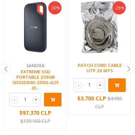
-30%
-26%
PATCH CORD CABLE
SANDISK
UTP 20 MTS
EXTREME SSD
PORTABLE 250GB
SDSSDE60-250G-G25
-
+
(6...
$3.700 CLP
$4.980
-
+
CLP
$97.370 CLP
$139.100 CLP