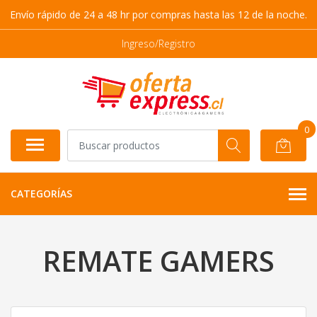
Envío rápido de 24 a 48 hr por compras hasta las 12 de la noche.
Ingreso/Registro
0
CATEGORÍAS
REMATE GAMERS