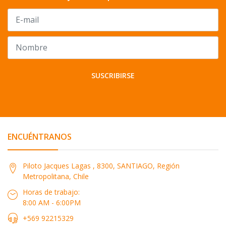
SUSCRIBIRSE
ENCUÉNTRANOS
Piloto Jacques Lagas , 8300, SANTIAGO, Región
Metropolitana, Chile
Horas de trabajo:
8:00 AM - 6:00PM
+569 92215329