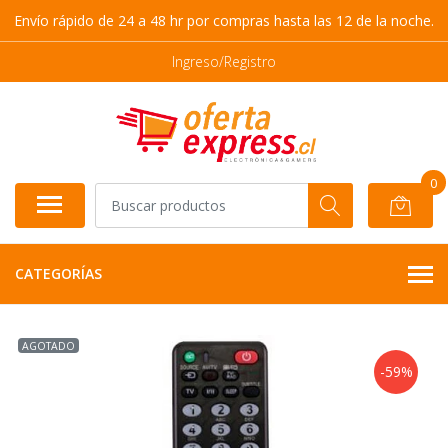
Envío rápido de 24 a 48 hr por compras hasta las 12 de la noche.
Ingreso/Registro
0
CATEGORÍAS
AGOTADO
-59%