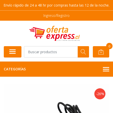
Envío rápido de 24 a 48 hr por compras hasta las 12 de la noche.
Ingreso/Registro
0
CATEGORÍAS
-26%