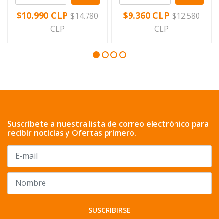
$10.990 CLP
$9.360 CLP
$14.780
$12.580
CLP
CLP
Suscríbete a nuestra lista de correo electrónico para
recibir noticias y Ofertas primero.
SUSCRIBIRSE