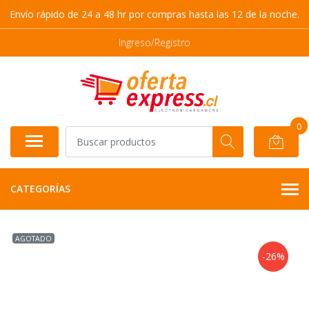
Envío rápido de 24 a 48 hr por compras hasta las 12 de la noche.
Ingreso/Registro
0
CATEGORÍAS
AGOTADO
-26%