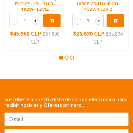
FHD CS-H3c-R100-
1080P CS-H1c-R101-
1K2WF EZVIZ
1G2WR EZVIZ
-
+
-
+
$45.960 CLP
$26.630 CLP
$61.800
$35.800
CLP
CLP
Suscríbete a nuestra lista de correo electrónico para
recibir noticias y Ofertas primero.