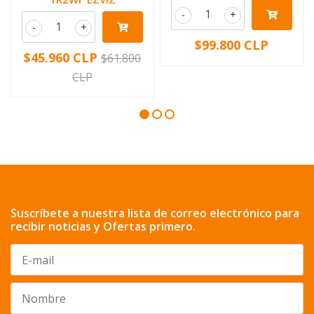
-
+
-
+
$99.800 CLP
$45.960 CLP
$61.800
CLP
Suscríbete a nuestra lista de correo electrónico para
recibir noticias y Ofertas primero.