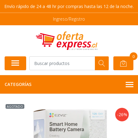
Envío rápido de 24 a 48 hr por compras hasta las 12 de la noche.
Ingreso/Registro
0
CATEGORÍAS
AGOTADO
-26%