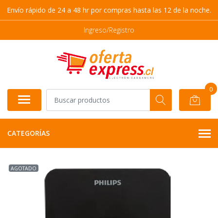
Envío rápido de 24 a 48 hr por compras hasta las 12 de la noche.
Ingreso/Registro
0
CATEGORÍAS
AGOTADO