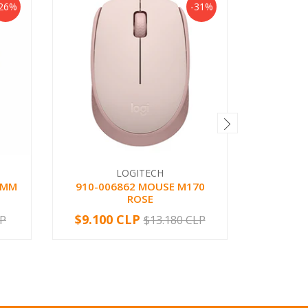
26%
-31%
LOGITECH
 MM
910-006862 MOUSE M170
SPLITT
ROSE
PHI
$9.100 CLP
$3.79
LP
$13.180 CLP
-
+
-