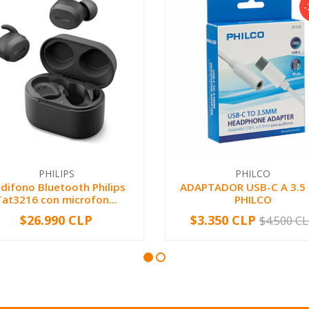
-
PHILIPS
PHILCO
difono Bluetooth Philips
ADAPTADOR USB-C A 3.5
Tat3216 con microfon...
PHILCO
$26.990 CLP
$3.350 CLP
$4.500 C
+
-
+