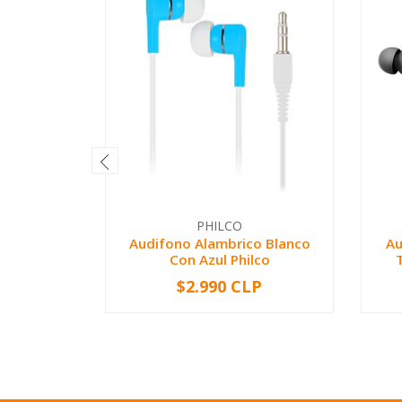
PHILCO
Audifono Alambrico Blanco
Au
Con Azul Philco
$2.990 CLP
-
+
-