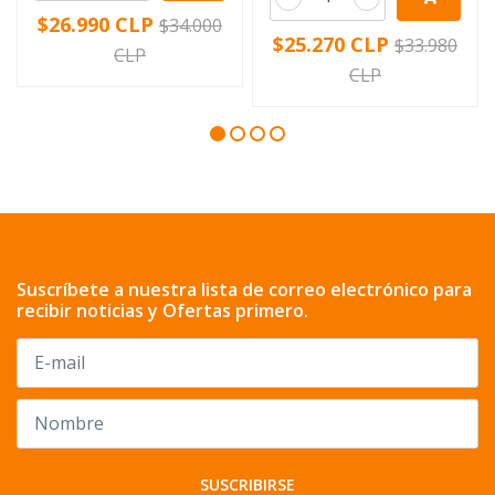
$26.990 CLP
$34.000
$25.270 CLP
$33.980
CLP
CLP
Suscríbete a nuestra lista de correo electrónico para
recibir noticias y Ofertas primero.
SUSCRIBIRSE