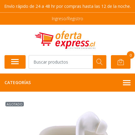
Envío rápido de 24 a 48 hr por compras hasta las 12 de la noche.
Ingreso/Registro
0
CATEGORÍAS
AGOTADO